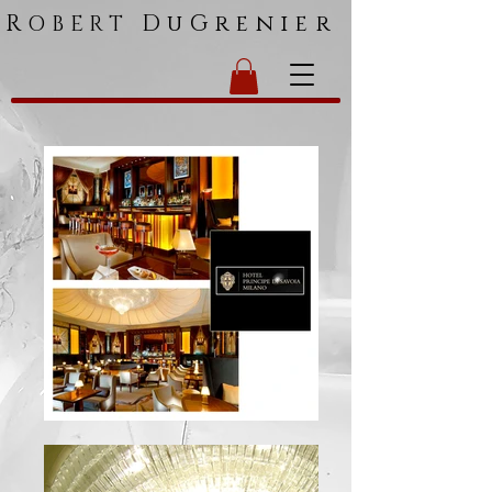
R
DuGrenier
OBERT